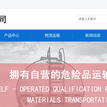
产品中心
物流运输
新闻动态