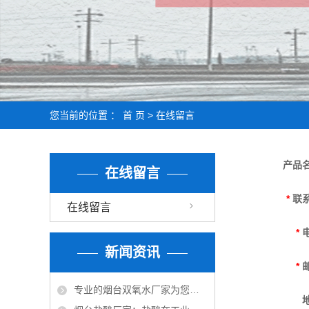
您当前的位置 ：
首 页
> 在线留言
产品
在线留言
*
联
在线留言
*
新闻资讯
*
专业的烟台双氧水厂家为您介绍下双氧水的作用