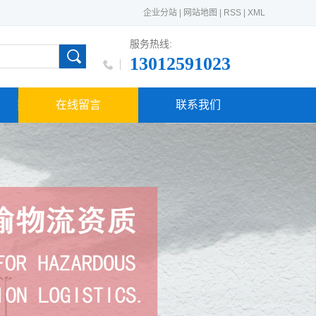
企业分站
|
网站地图
|
RSS
|
XML
服务热线:
13012591023
在线留言
联系我们