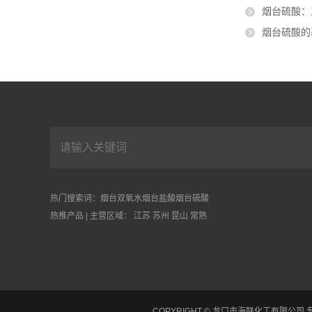
烟台硫酸：工
烟台硫酸的
热门搜索词：
烟台双氧水
烟台盐酸
烟台硫酸
热推产品 | 主营区域： 江苏 苏州 昆山 常熟
COPYRIGHT © 龙口市海联化工有限公司