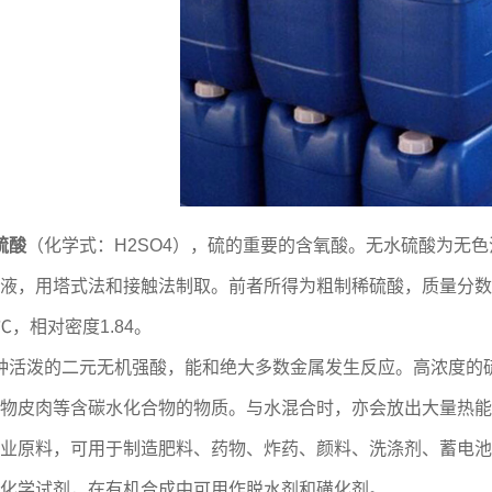
硫酸
（化学式：H2SO4），硫的重要的含氧酸。无水硫酸为无色
液，用塔式法和接触法制取。前者所得为粗制稀硫酸，质量分数一
℃，相对密度1.84。
种活泼的二元无机强酸，能和绝大多数金属发生反应。高浓度的
物皮肉等含碳水化合物的物质。与水混合时，亦会放出大量热能
业原料，可用于制造肥料、药物、炸药、颜料、洗涤剂、蓄电池
化学试剂，在有机合成中可用作脱水剂和磺化剂。