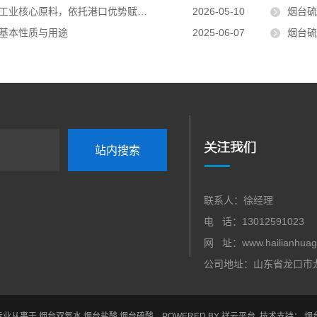
业核心原料，依托港口优势赋能多行业发展
2026-05-10
烟台硫酸
基本性质与用途
2025-06-07
烟台
联系人：徐经理
电 话：13012591023
网 址：www.hailianhuag
公司地址：山东省龙口市龙
 专业从事于
烟台双氧水
,
烟台盐酸
,
烟台硫酸
POWERED BY
祥云平台
技术支持：
烟