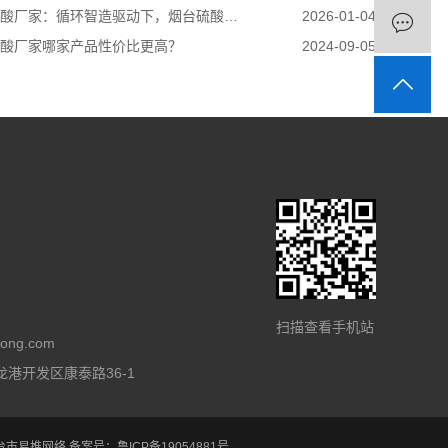
厂家：循环智造驱动下，烟台硫酸如何构筑化工产业新基石
2026-01-04
硫酸厂家哪家产品性价比更高？
2024-09-05
扫描查看手机站
ong.com
港开发区康泰路36-1
台市易推网络
备案号：
鲁ICP备19054881号