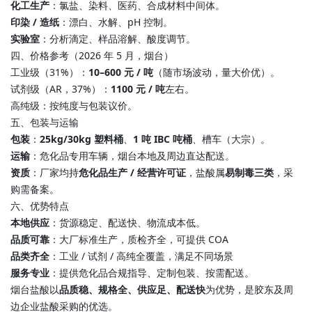
化工生产
：氯盐、染料、医药、合成材料中间体。
印染 / 造纸
：漂白、水解、pH 控制。
实验室
：分析滴定、样品溶解、酸度调节。
四、价格参考（2026 年 5 月，烟台）
工业级（31%）：
10–600 元 / 吨
（随市场波动，量大价优）。
试剂级（AR，37%）：
1100 元 / 吨
左右。
高纯级：按纯度与包装议价。
五、包装与运输
包装
：
25kg/30kg 塑料桶
、
1 吨 IBC 吨桶
、槽车（大宗）。
运输
：危化品专用车辆，烟台本地及周边直达配送。
资质
：厂家均持
危化品生产 / 经营许可证
，盐酸属
易制毒三类
，采
购需备案。
六、优势特点
本地供应
：货源稳定、配送快、物流成本低。
品质可靠
：大厂标准生产，质检齐全，可提供 COA
品类齐全
：工业 / 试剂 / 高纯全覆盖，满足不同场景
服务专业
：提供危化品合规指导、定制包装、按需配送。
烟台盐酸以
品质稳、规格全、供应足、配送快
为优势，是胶东及周
边企业盐酸采购的优选。