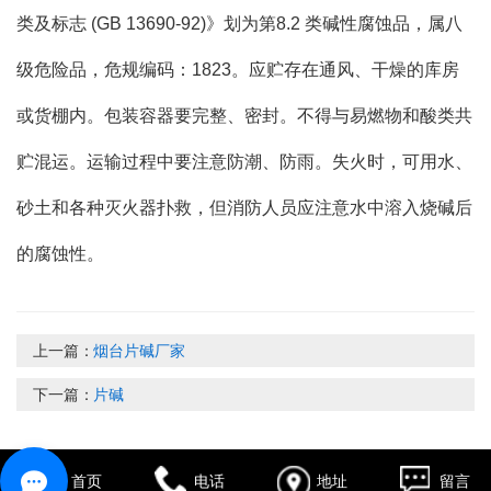
类及标志 (GB 13690-92)》划为第8.2 类碱性腐蚀品，属八
级危险品，危规编码：1823。应贮存在通风、干燥的库房
或货棚内。包装容器要完整、密封。不得与易燃物和酸类共
贮混运。运输过程中要注意防潮、防雨。失火时，可用水、
砂土和各种灭火器扑救，但消防人员应注意水中溶入烧碱后
的腐蚀性。
上一篇：
烟台片碱厂家
下一篇：
片碱
首页
电话
地址
留言