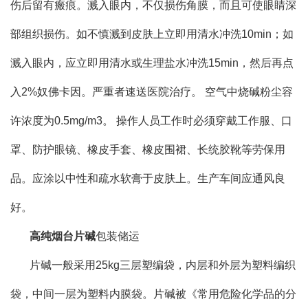
伤后留有瘢痕。溅入眼内，不仅损伤角膜，而且可使眼睛深
部组织损伤。如不慎溅到皮肤上立即用清水冲洗10min；如
溅入眼内，应立即用清水或生理盐水冲洗15min，然后再点
入2%奴佛卡因。严重者速送医院治疗。 空气中烧碱粉尘容
许浓度为0.5mg/m3。 操作人员工作时必须穿戴工作服、口
罩、防护眼镜、橡皮手套、橡皮围裙、长统胶靴等劳保用
品。应涂以中性和疏水软膏于皮肤上。生产车间应通风良
好。
高纯烟台片碱
包装储运
片碱一般采用25kg三层塑编袋，内层和外层为塑料编织
袋，中间一层为塑料内膜袋。片碱被《常用危险化学品的分